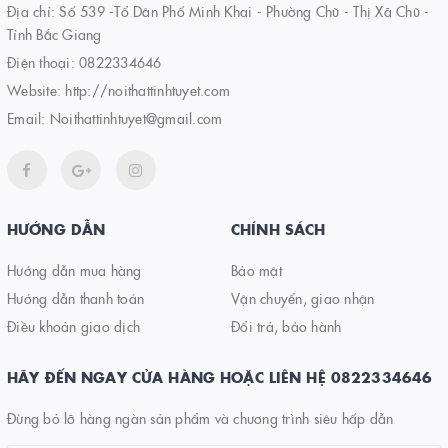
Địa chỉ: Số 539 -Tổ Dân Phố Minh Khai - Phường Chũ - Thị Xã Chũ -
Tỉnh Bắc Giang
Điện thoại:
0822334646
Website:
http://noithattinhtuyet.com
Email:
Noithattinhtuyet@gmail.com
HƯỚNG DẪN
CHÍNH SÁCH
Hướng dẫn mua hàng
Bảo mật
Hướng dẫn thanh toán
Vận chuyển, giao nhận
Điều khoản giao dịch
Đổi trả, bảo hành
HÃY ĐẾN NGAY CỬA HÀNG HOẶC LIÊN HỆ 0822334646
Đừng bỏ lỡ hàng ngàn sản phẩm và chương trình siêu hấp dẫn