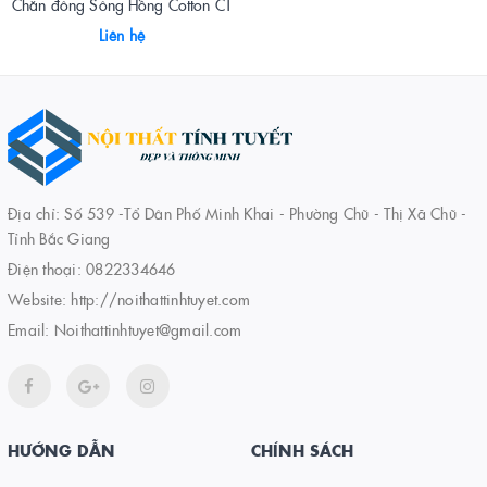
Chăn đông Sông Hồng Cotton CT
Liên hệ
Địa chỉ: Số 539 -Tổ Dân Phố Minh Khai - Phường Chũ - Thị Xã Chũ -
Tỉnh Bắc Giang
Điện thoại:
0822334646
Website:
http://noithattinhtuyet.com
Email:
Noithattinhtuyet@gmail.com
HƯỚNG DẪN
CHÍNH SÁCH