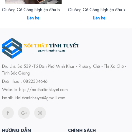
Giường Gỗ Công Nghiệp đầu bọc đệm 2321
Giường Gỗ Công Nghiệp đầu kệ bọc đệm 2339
Liên hệ
Liên hệ
Địa chỉ: Số 539 -Tổ Dân Phố Minh Khai - Phường Chũ - Thị Xã Chũ -
Tỉnh Bắc Giang
Điện thoại:
0822334646
Website:
http://noithattinhtuyet.com
Email:
Noithattinhtuyet@gmail.com
HƯỚNG DẪN
CHÍNH SÁCH