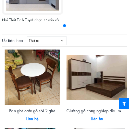
Nội Thất Tính Tuyết nhận tư vấn và cung cấp các sản phẩm theo mẫu sẵn có tại website. Tùy theo kích thước, chất liệu và ý tưởng bổ sung của Qúy khách hàng mà có các báo giá khác nhau.
Ưu tiên theo:
Thứ tự
Bàn ghế cafe gỗ sồi 2 ghế
Giường gỗ công nghiệp đầu mảnh kẻ trắng óc chó 1792
Liên hệ
Liên hệ