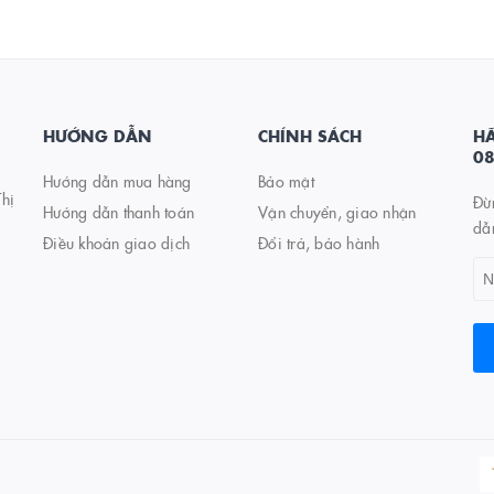
HƯỚNG DẪN
CHÍNH SÁCH
HÃ
0
Hướng dẫn mua hàng
Bảo mật
hị
Đừ
Hướng dẫn thanh toán
Vận chuyển, giao nhận
dẫ
Điều khoản giao dịch
Đổi trả, bảo hành