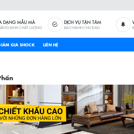
A DẠNG MẪU MÃ
DỊCH VỤ TẬN TÂM
HẲNG ĐỊNH CHẤT LƯỢNG
BẢO HÀNH CHU ĐÁO
GIẢM GIÁ SHOCK
LIÊN HỆ
Phấn