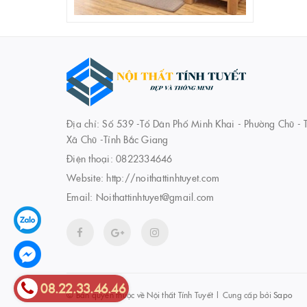
Địa chỉ: Số 539 -Tổ Dân Phố Minh Khai - Phường Chũ - T
Xã Chũ -Tỉnh Bắc Giang
Điện thoại:
0822334646
Website:
http://noithattinhtuyet.com
Email:
Noithattinhtuyet@gmail.com
08.22.33.46.46
© Bản quyền thuộc về
Nội thất Tính Tuyết
|
Cung cấp bởi
Sapo