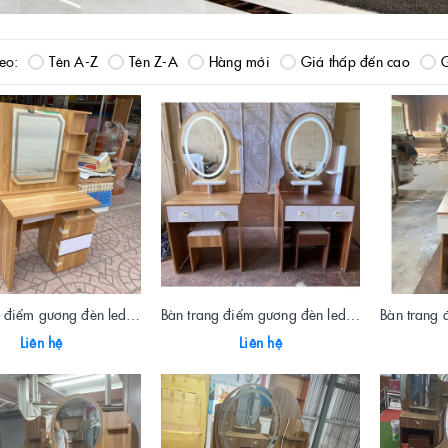
heo:
Tên A-Z
Tên Z-A
Hàng mới
Giá thấp đến cao
G
Bàn trang điểm gương đèn led màu vàng
Bàn trang điểm gương đèn led màu óc chó 0.6m
Liên hệ
Liên hệ