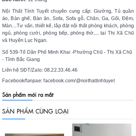
Nội Thất Tính Tuyết chuyên cung cấp: Giường, Tủ quần
áo, Bàn ghế, Bàn ăn, Sofa, Sofa gỗ, Chăn, Ga, Gối, Đệm,
Màn…Tư vấn, thiết kế, lắp đặt nội thất phòng khách, phòng
ngủ, phòng cưới, phòng bếp, phòng thờ,... tại Thị Xã Chũ
và Huyện Lục Ngạn.
Số 539-Tổ Dân Phố Minh Khai -Phường Chũ - Thị Xã Chũ
- Tỉnh Bắc Giang
Liên hệ SĐT/Zalo: 08.22.33.46.46
Facebook/fanpae: facebook.com/@noithattinhtuyet
Sản phẩm mới ra mắt
SẢN PHẨM CÙNG LOẠI