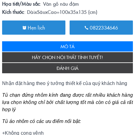
Họa tiết/Màu sắc
: Vân gỗ nâu đậm
Kích thước
: DàixSâuxCao=100x35x135 (cm)
Hẹn lịch
0822334646
MÔ TẢ
HÃY CHỌN NỘI THẤT TÍNH TUYẾT!
ĐÁNH GIÁ
Nhận đặt hàng theo ý tưởng thiết kế của quý khách hàng
Tủ chạn đứng nhôm kính đang được rất nhiều khách hàng
lựa chọn không chỉ bởi chất lượng tốt mà còn có giá cả rất
hợp lý
Tủ áo nhôm có các ưu điểm nổi bật:
+Không cong vênh