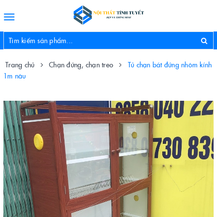
Toggle
navigation
Trang chủ
Chạn đứng, chạn treo
Tủ chạn bát đứng nhôm kính
1m nâu