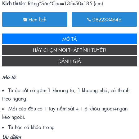
Kích thước:
Rộng*Sâu*Cao=135x50x185 (cm)
Hẹn lịch
0822334646
MÔ TẢ
HÃY CHỌN NỘI THẤT TÍNH TUYẾT!
ĐÁNH GIÁ
Mô tả
:
Tủ áo sắt có gồm 1 khoang to, 1 khoang nhỏ, có thanh
treo ngang.
Mỗi cửa đều có 1 tay nắm sắt + 1 ổ khóa ngoài+ngăn
kéo ngoài.
Tủ hộc có khóa trong
Ưu điểm
: