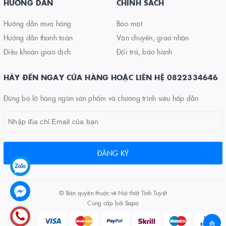
HƯỚNG DẪN
CHÍNH SÁCH
Hướng dẫn mua hàng
Bảo mật
Hướng dẫn thanh toán
Vận chuyển, giao nhận
Điều khoản giao dịch
Đổi trả, bảo hành
HÃY ĐẾN NGAY CỬA HÀNG HOẶC LIÊN HỆ 0822334646
Đừng bỏ lỡ hàng ngàn sản phẩm và chương trình siêu hấp dẫn
ĐĂNG KÝ
© Bản quyền thuộc về
Nội thất Tính Tuyết
Cung cấp bởi
Sapo