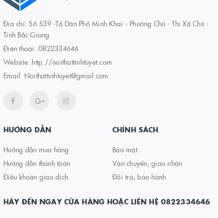
Địa chỉ: Số 539 -Tổ Dân Phố Minh Khai - Phường Chũ - Thị Xã Chũ -
Tỉnh Bắc Giang
Điện thoại:
0822334646
Website:
http://noithattinhtuyet.com
Email:
Noithattinhtuyet@gmail.com
HƯỚNG DẪN
CHÍNH SÁCH
Hướng dẫn mua hàng
Bảo mật
Hướng dẫn thanh toán
Vận chuyển, giao nhận
Điều khoản giao dịch
Đổi trả, bảo hành
HÃY ĐẾN NGAY CỬA HÀNG HOẶC LIÊN HỆ 0822334646