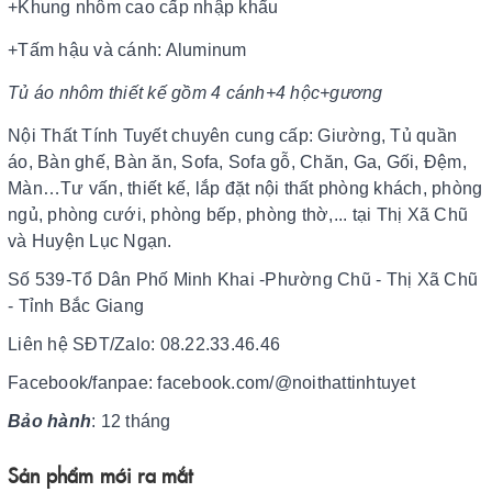
+Khung nhôm cao cấp nhập khẩu
+Tấm hậu và cánh: Aluminum
Tủ áo nhôm thiết kế gồm 4 cánh+4 hộc+gương
Nội Thất Tính Tuyết chuyên cung cấp: Giường, Tủ quần
áo, Bàn ghế, Bàn ăn, Sofa, Sofa gỗ, Chăn, Ga, Gối, Đệm,
Màn…Tư vấn, thiết kế, lắp đặt nội thất phòng khách, phòng
ngủ, phòng cưới, phòng bếp, phòng thờ,... tại Thị Xã Chũ
và Huyện Lục Ngạn.
Số 539-Tổ Dân Phố Minh Khai -Phường Chũ - Thị Xã Chũ
- Tỉnh Bắc Giang
Liên hệ SĐT/Zalo: 08.22.33.46.46
Facebook/fanpae: facebook.com/@noithattinhtuyet
Bảo hành
: 12 tháng
Sản phẩm mới ra mắt