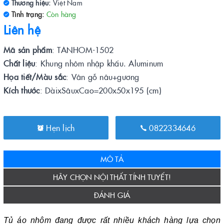
Thương hiệu:
Việt Nam
Tình trạng:
Còn hàng
Liên hệ
Mã sản phẩm
: TANHOM-1502
Chất liệu
: Khung nhôm nhập khẩu. Aluminum
Họa tiết/Màu sắc
: Vân gỗ nâu+gương
Kích thước
: DàixSâuxCao=200x50x195 (cm)
Hẹn lịch
0822334646
MÔ TẢ
HÃY CHỌN NỘI THẤT TÍNH TUYẾT!
ĐÁNH GIÁ
Tủ áo nhôm đang được rất nhiều khách hàng lựa chọn