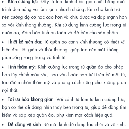
Kính cường lực
: Đây là loại kính được gia nhiệt bằng quá
trình đun nóng và làm lạnh nhanh chóng, làm cho kính trở
nên cường độ cơ học cao hơn và chịu được va đập mạnh hơn
so với kính thông thường. Khi sử dụng kính cường lực trong tủ
quần áo, đảm bảo tính an toàn và độ bền cho sản phẩm.
Thiết kế hiện đại
: Tủ quần áo cánh kính thường có thiết kế
hiện đại, tối giản và thời thượng, giúp tạo nên một không
gian sống sang trọng và tinh tế.
Tính thẩm mỹ
: Kính cường lực trong tủ quần áo cho phép
bạn tùy chỉnh màu sắc, hoa văn hoặc họa tiết trên bề mặt tủ,
tạo điểm nhấn thẩm mỹ và phong cách riêng cho không gian
nội thất.
Tối ưu hóa không gian
: Với cánh tủ làm từ kính cường lực,
bạn có thể dễ dàng nhìn thấy bên trong tủ, giúp dễ dàng tìm
kiếm và sắp xếp quần áo, phụ kiện một cách hiệu quả.
Dễ dàng vệ sinh
: Bề mặt kính dễ dàng lau chùi và vệ sinh,