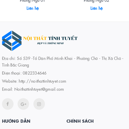
Phòng Ngủ 01
Phòng Ngủ 02
Liên hệ
Liên hệ
Địa chỉ: Số 539 -Tổ Dân Phố Minh Khai - Phường Chũ - Thị Xã Chũ -
Tỉnh Bắc Giang
Điện thoại:
0822334646
Website:
http://noithattinhtuyet.com
Email:
Noithattinhtuyet@gmail.com
HƯỚNG DẪN
CHÍNH SÁCH