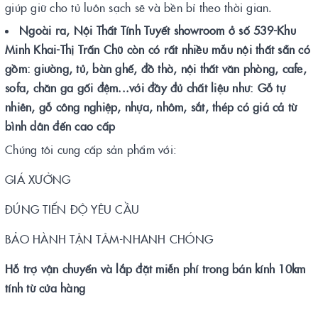
giúp giữ cho tủ luôn sạch sẽ và bền bỉ theo thời gian.
Ngoài ra, Nội Thất Tính Tuyết showroom ở số 539-Khu
Minh Khai-Thị Trấn Chũ còn có rất nhiều mẫu nội thất sẵn có
gồm: giường, tủ, bàn ghế, đồ thờ, nội thất văn phòng, cafe,
sofa, chăn ga gối đệm...với đầy đủ chất liệu như: Gỗ tự
nhiên, gỗ công nghiệp, nhựa, nhôm, sắt, thép có giá cả từ
bình dân đến cao cấp
Chúng tôi cung cấp sản phẩm với:
GIÁ XƯỞNG
ĐÚNG TIẾN ĐỘ YÊU CẦU
BẢO HÀNH TẬN TÂM-NHANH CHÓNG
Hỗ trợ vận chuyển và lắp đặt miễn phí trong bán kính 10km
tính từ cửa hàng
------