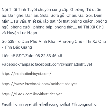
Nội Thất Tính Tuyết chuyên cung cấp: Giường, Tủ quần
áo, Bàn ghế, Bàn ăn, Sofa, Sofa gỗ, Chăn, Ga, Gối, Đệm,
Màn…Tư vấn, thiết kế, lắp đặt nội thất phòng khách, phòng
ngủ, phòng cưới, phòng bếp, phòng thờ,... tại Thị Xã Chũ
và Huyện Lục Ngạn.
Số 539-Tổ Dân Phố Minh Khai -Phường Chũ - Thị Xã Chũ
- Tỉnh Bắc Giang
Liên hệ SĐT/Zalo: 08.22.33.46.46
Facebook/fanpae: facebook.com/@noithattinhtuyet
https://noithattinhtuyet.com/
https://www.facebook.com/noithattinhtuyet
https://tiktok.com@noithattinhtuyet
#noiththatinhtuyet #thietkethicongnoithat #thicongnoithat