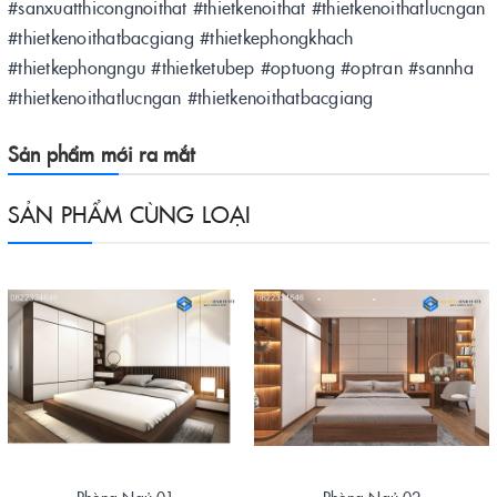
#sanxuatthicongnoithat #thietkenoithat #thietkenoithatlucngan
#thietkenoithatbacgiang #thietkephongkhach
#thietkephongngu #thietketubep #optuong #optran #sannha
#thietkenoithatlucngan #thietkenoithatbacgiang
Sản phẩm mới ra mắt
SẢN PHẨM CÙNG LOẠI