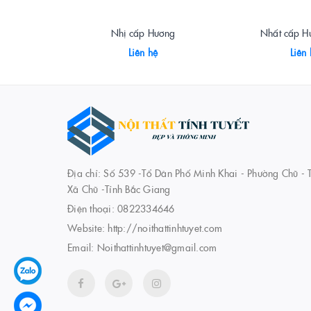
Nhị cấp Hương
Nhất cấp H
Liên hệ
Liên
Địa chỉ: Số 539 -Tổ Dân Phố Minh Khai - Phường Chũ - T
Xã Chũ -Tỉnh Bắc Giang
Điện thoại:
0822334646
Website:
http://noithattinhtuyet.com
Email:
Noithattinhtuyet@gmail.com