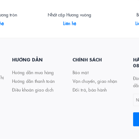
ương tròn
Nhất cấp Hương vuông
B
 hệ
Liên hệ
Li
HƯỚNG DẪN
CHÍNH SÁCH
HÃ
0
Hướng dẫn mua hàng
Bảo mật
hị
Đừ
Hướng dẫn thanh toán
Vận chuyển, giao nhận
dẫ
Điều khoản giao dịch
Đổi trả, bảo hành