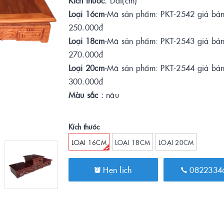
Loại 16cm
-Mã sản phẩm: PKT-2542 giá bán
250.000đ
Loại 18cm
-Mã sản phẩm: PKT-2543 giá bán
270.000đ
Loại 20cm
-Mã sản phẩm: PKT-2544 giá bán
300.000đ
Màu sắc :
nâu
Kích thước
LOẠI 16CM
LOẠI 18CM
LOẠI 20CM
Hẹn lịch
0822334