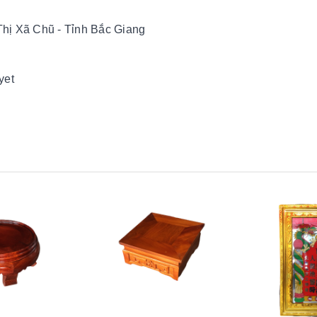
hị Xã Chũ - Tỉnh Bắc Giang
yet