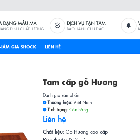
A DẠNG MẪU MÃ
DỊCH VỤ TẬN TÂM
HẲNG ĐỊNH CHẤT LƯỢNG
BẢO HÀNH CHU ĐÁO
GIẢM GIÁ SHOCK
LIÊN HỆ
Tam cấp gỗ Hương
Đánh giá sản phẩm
Thương hiệu:
Việt Nam
Tình trạng:
Còn hàng
Liên hệ
Chất liệu:
Gỗ Hương cao cấp
Kích thước:
Dài(cm)