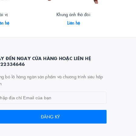
ài vị
Khung ảnh thờ đôi
Tượng 
ên hệ
Liên hệ
Y ĐẾN NGAY CỬA HÀNG HOẶC LIÊN HỆ
822334646
ng bỏ lỡ hàng ngàn sản phẩm và chương trình siêu hấp
n
ĐĂNG KÝ