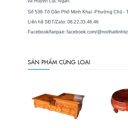
và Huyện Lục Ngạn.
Số 539-Tổ Dân Phố Minh Khai -Phường Chũ - T
Liên hệ SĐT/Zalo: 08.22.33.46.46
Facebook/fanpae: facebook.com/@noithattinhtu
SẢN PHẨM CÙNG LOẠI