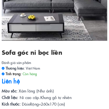
Sofa góc nỉ bọc liền
Đánh giá sản phẩm
Thương hiệu:
Việt Nam
Tình trạng:
Còn hàng
Liên hệ
Màu sắc:
Xám lông (Như ảnh)
Chất liệu:
Nỉ cao cấp.Khung gỗ tự nhiên
Kích thước:
DàixRộng=260x170 (cm)