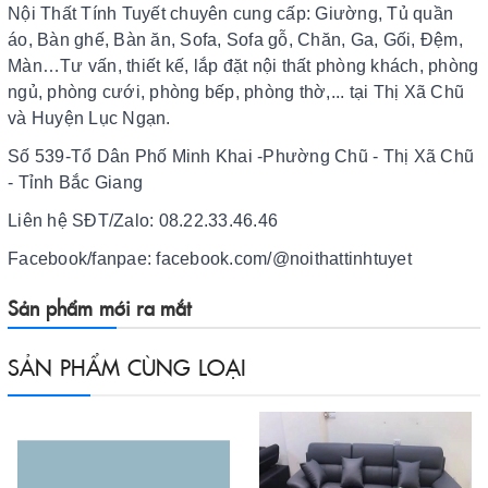
Nội Thất Tính Tuyết chuyên cung cấp: Giường, Tủ quần
áo, Bàn ghế, Bàn ăn, Sofa, Sofa gỗ, Chăn, Ga, Gối, Đệm,
Màn…Tư vấn, thiết kế, lắp đặt nội thất phòng khách, phòng
ngủ, phòng cưới, phòng bếp, phòng thờ,... tại Thị Xã Chũ
và Huyện Lục Ngạn.
Số 539-Tổ Dân Phố Minh Khai -Phường Chũ - Thị Xã Chũ
- Tỉnh Bắc Giang
Liên hệ SĐT/Zalo: 08.22.33.46.46
Facebook/fanpae: facebook.com/@noithattinhtuyet
Sản phẩm mới ra mắt
SẢN PHẨM CÙNG LOẠI