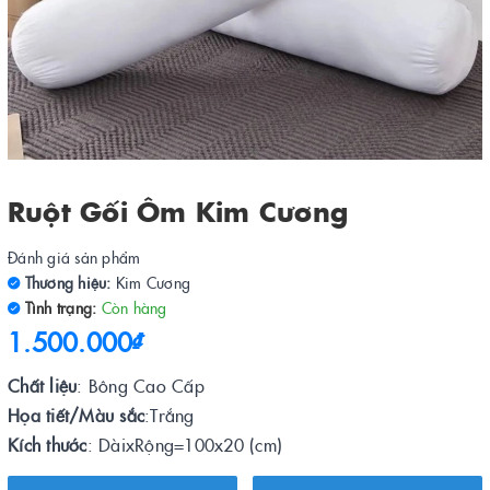
Ruột Gối Ôm Kim Cương
Đánh giá sản phẩm
Thương hiệu:
Kim Cương
Tình trạng:
Còn hàng
1.500.000₫
Chất liệu
: Bông Cao Cấp
Họa tiết/Màu sắc
:Trắng
Kích thước
: DàixRộng=100x20 (cm)