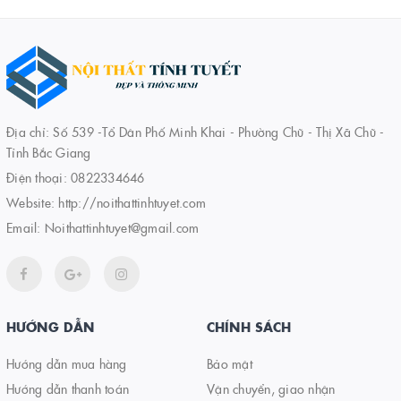
Địa chỉ: Số 539 -Tổ Dân Phố Minh Khai - Phường Chũ - Thị Xã Chũ -
Tỉnh Bắc Giang
Điện thoại:
0822334646
Website:
http://noithattinhtuyet.com
Email:
Noithattinhtuyet@gmail.com
HƯỚNG DẪN
CHÍNH SÁCH
Hướng dẫn mua hàng
Bảo mật
Hướng dẫn thanh toán
Vận chuyển, giao nhận