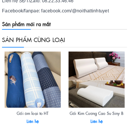
Liên hệ SĐT/Zalo: 08.22.33.46.46
Facebook/fanpae: facebook.com/@noithattinhtuyet
Sản phẩm mới ra mắt
SẢN PHẨM CÙNG LOẠI
Gối ôm loại to HT
Gối Kim Cương Cao Su Siny B
Liên hệ
Liên hệ