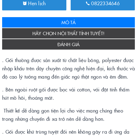
Hẹn lịch
0822334646
MÔ TẢ
HÃY CHỌN NỘI THẤT TÍNH TUYẾT!
ĐÁNH GIÁ
. Gối thường được sản xuất từ chất liệu bông, polyester được
nhập khẩu trên dây chuyền công nghệ hiện đại, kích thước và
độ cao lý tưởng mang đến giấc ngủ thật ngon và êm đềm.
. Bên ngoài ruột gối được bọc vải cotton, với đặt tính thấm
hút mồ hôi, thoáng mát.
Thiết kế dễ dàng gọn tiện lợi cho việc mang chúng theo
trong những chuyến đi xa trở nên dễ dàng hơn.
. Gối được khử trùng tuyệt đối nên không gây ra đi ứng da