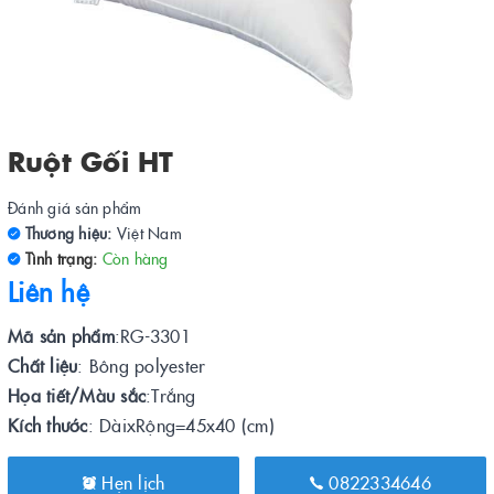
Ruột Gối HT
Đánh giá sản phẩm
Thương hiệu:
Việt Nam
Tình trạng:
Còn hàng
Liên hệ
Mã sản phẩm
:RG-3301
Chất liệu
: Bông polyester
Họa tiết/Màu sắc
:Trắng
Kích thước
: DàixRộng=45x40 (cm)
Hẹn lịch
0822334646