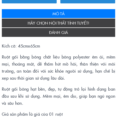
MÔ TẢ
HÃY CHỌN NỘI THẤT TÍNH TUYẾT!
ĐÁNH GIÁ
Kích cỡ: 45cmx65cm
Ruột gối bằng bông chất liệu bông polyester êm ái, mềm
mại, thoáng mát, dễ thấm hút mồ hôi, thân thiện với môi
trường, an toàn đối với sức khỏe người sử dụng, hạn chế bị
xẹp sau thời gian sử dụng lâu dài.
Ruột gối bông hạt bền, đẹp, tự động trở lại hình dạng ban
đầu sau khi sử dụng. Mềm mại, êm dịu, giúp bạn ngủ ngon
và sâu hơn.
Giá sản phẩm là giá của 01 ruột