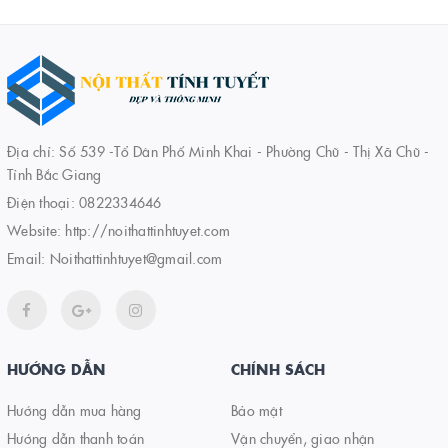
Địa chỉ: Số 539 -Tổ Dân Phố Minh Khai - Phường Chũ - Thị Xã Chũ -
Tỉnh Bắc Giang
Điện thoại:
0822334646
Website:
http://noithattinhtuyet.com
Email:
Noithattinhtuyet@gmail.com
HƯỚNG DẪN
CHÍNH SÁCH
Hướng dẫn mua hàng
Bảo mật
Hướng dẫn thanh toán
Vận chuyển, giao nhận