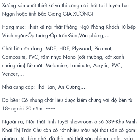
Xưởng sản xuất thiết kế và thi công nội thất tại Huyện Lục
Ngạn hoặc tỉnh Bắc Giang GIÁ XƯỞNG!
Hạng mục: Thiết kế nội thất Phòng Ngủ-Phòng Khách-Tủ bếp-
Vách ngăn-Ốp tường-Ốp trấn-Sàn,Văn phòng,...
Chất liệu đa dạng: MDF, HDF, Plywood, Picomat,
Composite, PVC, tấm nhựa Nano (cốt thường, cốt xanh
chống ẩm) Bề mặt: Melamine, Laminate, Acrylic, PVC,
Veneer,...
Nhà cung cấp: Thái Lan, An Cường,...
Độ bền: Có những chất liệu được kiểm chứng với độ bền từ
18- ngoài 20 năm. ------
Ngoài ra, Nội Thất Tính Tuyết showroom ở số 539-Khu Minh
Khai-Thị Trấn Chũ còn có rất nhiều mẫu nội thất sẵn có gồm:
giường, tủ, bàn ghế, đồ thờ, nội thất văn phòng, cafe, sofa,