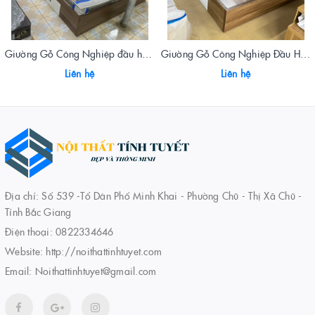
Giường Gỗ Công Nghiệp đầu hộp màu óc chó
Giường Gỗ Công Nghiệp Đầu Hộp Óc Chó Có Cánh Mở
Liên hệ
Liên hệ
Địa chỉ: Số 539 -Tổ Dân Phố Minh Khai - Phường Chũ - Thị Xã Chũ -
Tỉnh Bắc Giang
Điện thoại:
0822334646
Website:
http://noithattinhtuyet.com
Email:
Noithattinhtuyet@gmail.com