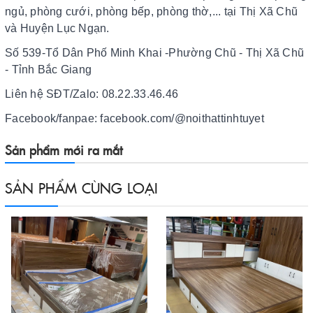
ngủ, phòng cưới, phòng bếp, phòng thờ,... tại Thị Xã Chũ
và Huyện Lục Ngạn.
Số 539-Tổ Dân Phố Minh Khai -Phường Chũ - Thị Xã Chũ
- Tỉnh Bắc Giang
Liên hệ SĐT/Zalo: 08.22.33.46.46
Facebook/fanpae: facebook.com/@noithattinhtuyet
Sản phẩm mới ra mắt
SẢN PHẨM CÙNG LOẠI