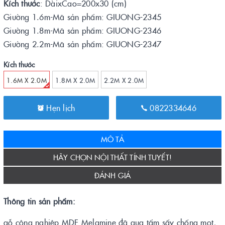
Kích thước
: DàixCao=200x30 (cm)
Giường 1.6m-Mã sản phẩm: GIUONG-2345
Giường 1.8m-Mã sản phẩm: GIUONG-2346
Giường 2.2m-Mã sản phẩm: GIUONG-2347
Kích thước
1.6M X 2.0M
1.8M X 2.0M
2.2M X 2.0M
Hẹn lịch
0822334646
MÔ TẢ
HÃY CHỌN NỘI THẤT TÍNH TUYẾT!
ĐÁNH GIÁ
Thông tin sản phẩm:
gỗ công nghiệp MDF Melamine đã qua tẩm sấy chống mọt,