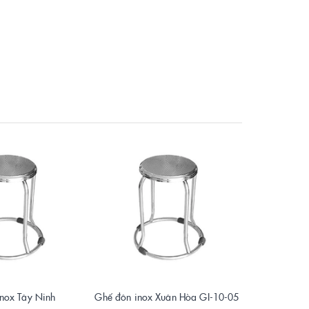
nox Tây Ninh
Ghế đôn inox Xuân Hòa GI-10-05
Ghế gấp 3 mả