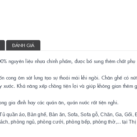
ĐÁNH GIÁ
00% nguyên liệu nhựa chính phẩm, được bổ sung thêm chất phụ 
ốn cong ôm sát lưng tạo sự thoải mái khi ngồi. Chân ghế có nú
ầy xước. Khả năng xếp chồng tiện lợi và giúp không gian thêm 
ng gia đình hay các quán ăn, quán nước rất tiện nghi.
Tủ quần áo, Bàn ghế, Bàn ăn, Sofa, Sofa gỗ, Chăn, Ga, Gối,
hách, phòng ngủ, phòng cưới, phòng bếp, phòng thờ,... tại Th