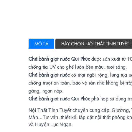
MÔ TẢ
HÃY CHỌN NỘI THẤT TÍNH TUYẾT!
Ghế bành giọt nước Qui Phúc
được sản xuất từ 1
chống tia UV cho ghế luôn bền màu, tươi sáng.
Ghế bành giọt nước
có mặt ngồi rộng, lưng tựa u
chống trượt an toàn, bảo vệ sàn nhà không bị tr
gàng, ngăn nắp.
Ghế bành giọt nước Qui Phúc
phù hợp sử dụng tro
Nội Thất Tính Tuyết chuyên cung cấp: Giường, 
Màn…Tư vấn, thiết kế, lắp đặt nội thất phòng k
và Huyện Lục Ngạn.