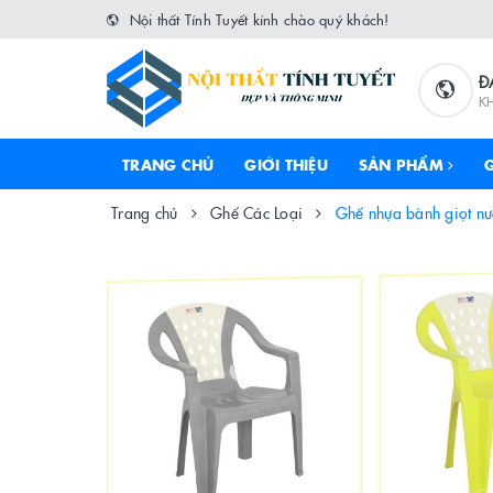
Nội thất Tính Tuyết kính chào quý khách!
Đ
K
TRANG CHỦ
GIỚI THIỆU
SẢN PHẨM
Trang chủ
Ghế Các Loại
Ghế nhựa bành giọt nư