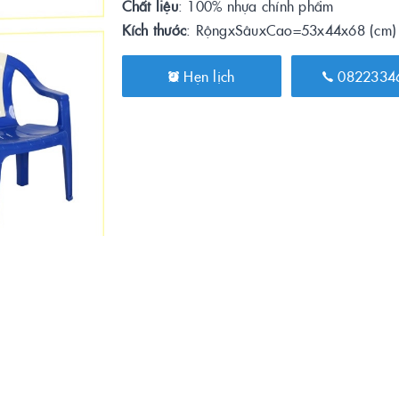
Chất liệu
: 100% nhựa chính phẩm
Kích thước
: RộngxSâuxCao=53x44x68 (cm)
Hẹn lịch
0822334