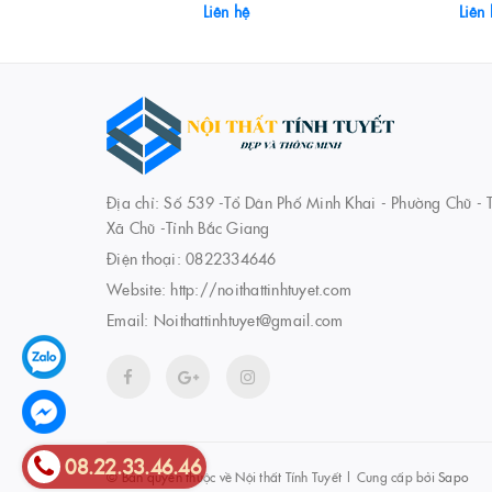
Liên hệ
Liên
Địa chỉ: Số 539 -Tổ Dân Phố Minh Khai - Phường Chũ - T
Xã Chũ -Tỉnh Bắc Giang
Điện thoại:
0822334646
Website:
http://noithattinhtuyet.com
Email:
Noithattinhtuyet@gmail.com
08.22.33.46.46
© Bản quyền thuộc về
Nội thất Tính Tuyết
|
Cung cấp bởi
Sapo