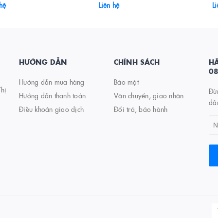
 hệ
Liên hệ
Li
HƯỚNG DẪN
CHÍNH SÁCH
HÃ
0
Hướng dẫn mua hàng
Bảo mật
hị
Đừ
Hướng dẫn thanh toán
Vận chuyển, giao nhận
dẫ
Điều khoản giao dịch
Đổi trả, bảo hành