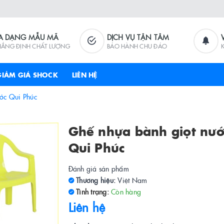
A DẠNG MẪU MÃ
DỊCH VỤ TẬN TÂM
HẲNG ĐỊNH CHẤT LƯỢNG
BẢO HÀNH CHU ĐÁO
GIẢM GIÁ SHOCK
LIÊN HỆ
ớc Qui Phúc
Ghế nhựa bành giọt nướ
Qui Phúc
Đánh giá sản phẩm
Thương hiệu:
Việt Nam
Tình trạng:
Còn hàng
Liên hệ