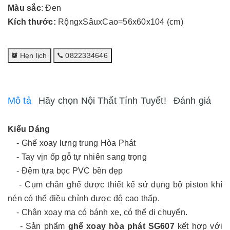
Màu sắc
: Đen
Kích thước:
RộngxSâuxCao=56x60x104 (cm)
Hẹn lịch
0822334646
Mô tả
Hãy chọn Nội Thất Tính Tuyết!
Đánh giá
Kiểu Dáng
- Ghế xoay lưng trung Hòa Phát
- Tay vịn ốp gỗ tự nhiên sang trọng
- Đệm tựa bọc PVC bền đẹp
- Cụm chân ghế được thiết kế sử dụng bộ piston khí
nén có thể điều chỉnh được độ cao thấp.
- Chân xoay mạ có bánh xe, có thể di chuyển.
- Sản phẩm
ghế xoay hòa phát SG607
kết hợp với