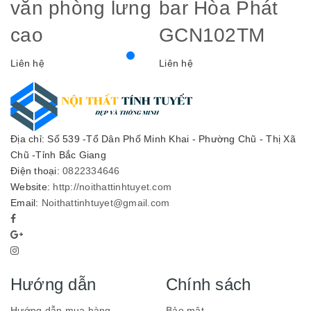
văn phòng lưng
bar Hòa Phát
cao
GCN102TM
Liên hệ
Liên hệ
Địa chỉ: Số 539 -Tổ Dân Phố Minh Khai - Phường Chũ - Thị Xã
Chũ -Tỉnh Bắc Giang
Điện thoại:
0822334646
Website:
http://noithattinhtuyet.com
Email:
Noithattinhtuyet@gmail.com
Hướng dẫn
Chính sách
Hướng dẫn mua hàng
Bảo mật