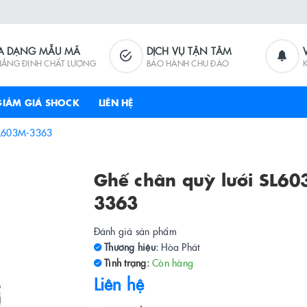
A DẠNG MẪU MÃ
DỊCH VỤ TẬN TÂM
HẲNG ĐỊNH CHẤT LƯỢNG
BẢO HÀNH CHU ĐÁO
GIẢM GIÁ SHOCK
LIÊN HỆ
SL603M-3363
Ghế chân quỳ lưới SL60
3363
Đánh giá sản phẩm
Thương hiệu:
Hòa Phát
Tình trạng:
Còn hàng
Liên hệ