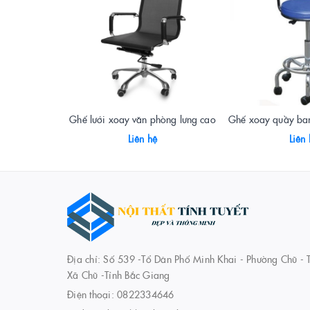
Ghế lưới xoay văn phòng lưng cao
Liên hệ
Liên
Địa chỉ: Số 539 -Tổ Dân Phố Minh Khai - Phường Chũ - T
Xã Chũ -Tỉnh Bắc Giang
Điện thoại:
0822334646