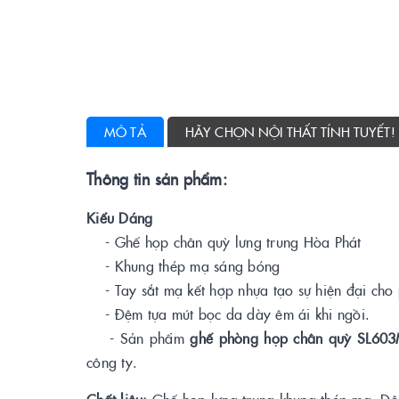
MÔ TẢ
HÃY CHỌN NỘI THẤT TÍNH TUYẾT!
Thông tin sản phẩm:
Kiểu Dáng
- Ghế họp chân quỳ lưng trung Hòa Phát
- Khung thép mạ sáng bóng
- Tay sắt mạ kết hợp nhựa tạo sự hiện đại cho
- Đệm tựa mút bọc da dày êm ái khi ngồi.
- Sản phẩm
ghế phòng họp chân quỳ SL60
công ty.