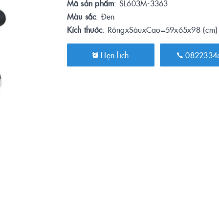
Mã sản phẩm
: SL603M-3363
Màu sắc
: Đen
Kích thước
: RộngxSâuxCao=59x65x98 (cm)
Hẹn lịch
0822334