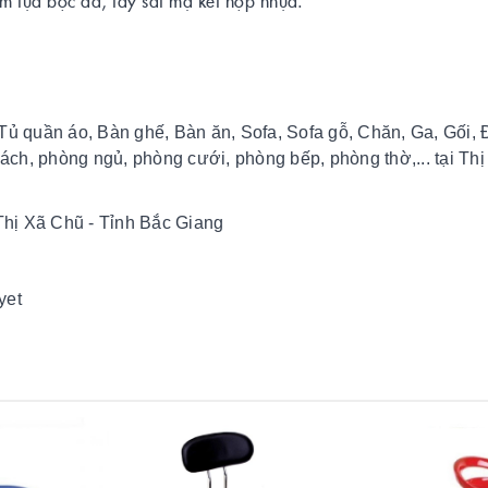
 tựa bọc da, tay sắt mạ kết hợp nhựa.
Tủ quần áo, Bàn ghế, Bàn ăn, Sofa, Sofa gỗ, Chăn, Ga, Gối,
hách, phòng ngủ, phòng cưới, phòng bếp, phòng thờ,... tại Th
hị Xã Chũ - Tỉnh Bắc Giang
yet