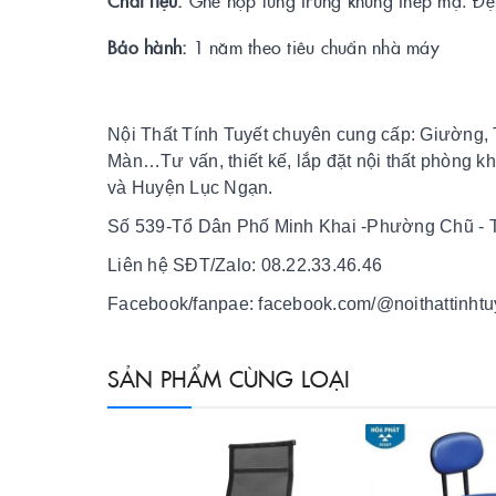
Chất liệu:
Ghế họp lưng trung khung thép mạ. Đệm
Bảo hành:
1 năm theo tiêu chuẩn nhà máy
Nội Thất Tính Tuyết chuyên cung cấp: Giường, 
Màn…Tư vấn, thiết kế, lắp đặt nội thất phòng k
và Huyện Lục Ngạn.
Số 539-Tổ Dân Phố Minh Khai -Phường Chũ - T
Liên hệ SĐT/Zalo: 08.22.33.46.46
Facebook/fanpae: facebook.com/@noithattinhtu
SẢN PHẨM CÙNG LOẠI