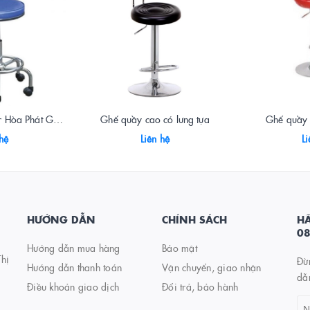
Ghế xoay quầy bar Hòa Phát GCN102TM
Ghế quầy cao có lưng tựa
Ghế quầy 
 hệ
Liên hệ
Li
HƯỚNG DẪN
CHÍNH SÁCH
HÃ
0
Hướng dẫn mua hàng
Bảo mật
hị
Đừ
Hướng dẫn thanh toán
Vận chuyển, giao nhận
dẫ
Điều khoản giao dịch
Đổi trả, bảo hành