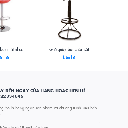
bar mặt nhựa
Ghế quầy bar chân sắt
Ghế c
ên hệ
Liên hệ
Y ĐẾN NGAY CỬA HÀNG HOẶC LIÊN HỆ
822334646
ng bỏ lỡ hàng ngàn sản phẩm và chương trình siêu hấp
n