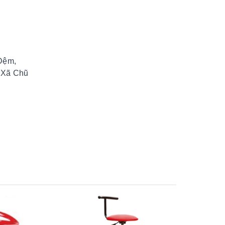
 Đệm,
ị Xã Chũ