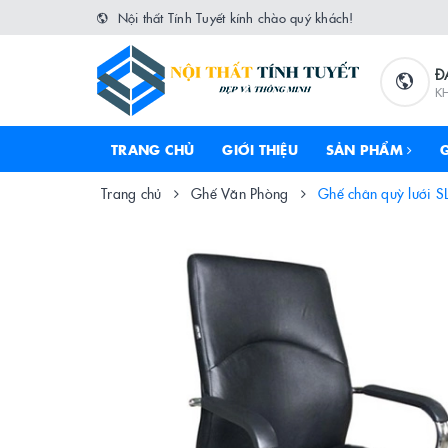
Nội thất Tính Tuyết kính chào quý khách!
Đ
K
TRANG CHỦ
GIỚI THIỆU
SẢN PHẨM
Trang chủ
Ghế Văn Phòng
Ghế chân quỳ lưới 