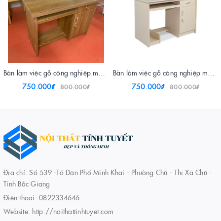
Bàn làm việc gỗ công nghiệp màu óc chó
Bàn làm việc gỗ công nghiệp màu sồi trắng
750.000₫
750.000₫
800.000₫
800.000₫
Địa chỉ: Số 539 -Tổ Dân Phố Minh Khai - Phường Chũ - Thị Xã Chũ -
Tỉnh Bắc Giang
Điện thoại:
0822334646
Website:
http://noithattinhtuyet.com