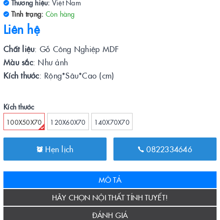
Thương hiệu:
Việt Nam
Tình trạng:
Còn hàng
Liên hệ
Chất liệu
: Gỗ Công Nghiệp MDF
Màu sắc
: Như ảnh
Kích thước
: Rộng*Sâu*Cao (cm)
Kích thước
100X50X70
120X60X70
140X70X70
Hẹn lịch
0822334646
MÔ TẢ
HÃY CHỌN NỘI THẤT TÍNH TUYẾT!
ĐÁNH GIÁ