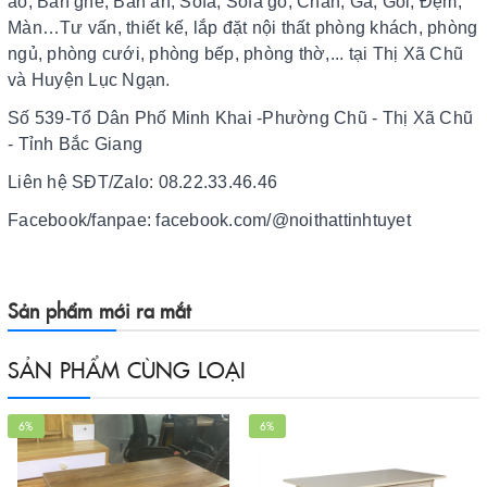
áo, Bàn ghế, Bàn ăn, Sofa, Sofa gỗ, Chăn, Ga, Gối, Đệm,
Màn…Tư vấn, thiết kế, lắp đặt nội thất phòng khách, phòng
ngủ, phòng cưới, phòng bếp, phòng thờ,... tại Thị Xã Chũ
và Huyện Lục Ngạn.
Số 539-Tổ Dân Phố Minh Khai -Phường Chũ - Thị Xã Chũ
- Tỉnh Bắc Giang
Liên hệ SĐT/Zalo: 08.22.33.46.46
Facebook/fanpae: facebook.com/@noithattinhtuyet
Sản phẩm mới ra mắt
SẢN PHẨM CÙNG LOẠI
6%
6%