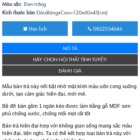
Màu sắc
: Đen-trắng
Kích thước bàn
:DàixRộngxCao=120x60x45(cm)
Hẹn lịch
0822334646
MÔ TẢ
HÃY CHỌN NỘI THẤT TÍNH TUYẾT!
ĐÁNH GIÁ
Mẫu bàn trà này nổi bật nhờ mặt kính màu uốn cong xuống
dưới, tạo cảm giác hiện đại, mới mẻ.
Bệ đỡ bàn gồm 1 ngăn kéo được làm bằng gỗ MDF sơn
phủ chống xước, chống mối mọt rất tốt
Bàn trà hiện đại hợp với không gian sống mang sắc màu
hiện đại, tiện nghi. Ta có thể kết hợp loại bàn trà này với