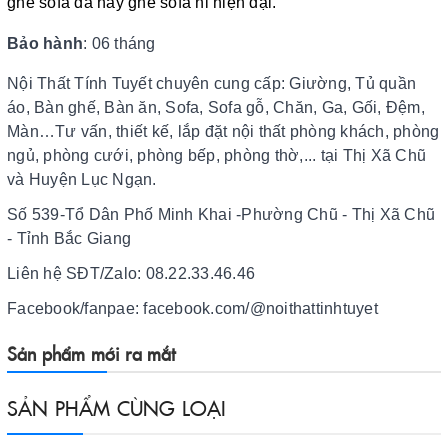
ghế sofa da hay ghế sofa nỉ hiện đại.
Bảo hành
: 06 tháng
Nội Thất Tính Tuyết chuyên cung cấp: Giường, Tủ quần
áo, Bàn ghế, Bàn ăn, Sofa, Sofa gỗ, Chăn, Ga, Gối, Đệm,
Màn…Tư vấn, thiết kế, lắp đặt nội thất phòng khách, phòng
ngủ, phòng cưới, phòng bếp, phòng thờ,... tại Thị Xã Chũ
và Huyện Lục Ngạn.
Số 539-Tổ Dân Phố Minh Khai -Phường Chũ - Thị Xã Chũ
- Tỉnh Bắc Giang
Liên hệ SĐT/Zalo: 08.22.33.46.46
Facebook/fanpae: facebook.com/@noithattinhtuyet
Sản phẩm mới ra mắt
SẢN PHẨM CÙNG LOẠI