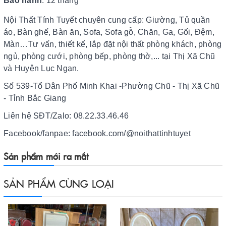
Bảo hành
: 12 tháng
Nội Thất Tính Tuyết chuyên cung cấp: Giường, Tủ quần
áo, Bàn ghế, Bàn ăn, Sofa, Sofa gỗ, Chăn, Ga, Gối, Đệm,
Màn…Tư vấn, thiết kế, lắp đặt nội thất phòng khách, phòng
ngủ, phòng cưới, phòng bếp, phòng thờ,... tại Thị Xã Chũ
và Huyện Lục Ngạn.
Số 539-Tổ Dân Phố Minh Khai -Phường Chũ - Thị Xã Chũ
- Tỉnh Bắc Giang
Liên hệ SĐT/Zalo: 08.22.33.46.46
Facebook/fanpae: facebook.com/@noithattinhtuyet
Sản phẩm mới ra mắt
SẢN PHẨM CÙNG LOẠI