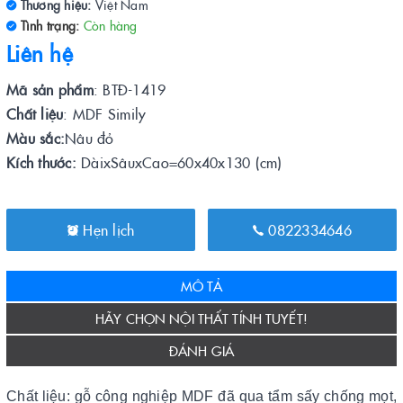
Thương hiệu:
Việt Nam
Tình trạng:
Còn hàng
Liên hệ
Mã sản phẩm
: BTĐ-1419
Chất liệu
: MDF Simily
Màu sắc:
Nâu đỏ
Kích thước:
DàixSâuxCao=60x40x130 (cm)
Hẹn lịch
0822334646
MÔ TẢ
HÃY CHỌN NỘI THẤT TÍNH TUYẾT!
ĐÁNH GIÁ
Chất liệu: gỗ công nghiệp MDF đã qua tẩm sấy chống mọt,