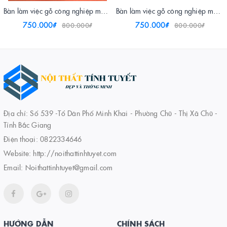
Bàn làm việc gỗ công nghiệp màu óc chó
Bàn làm việc gỗ công nghiệp màu sồi trắng
750.000₫
750.000₫
800.000₫
800.000₫
Địa chỉ: Số 539 -Tổ Dân Phố Minh Khai - Phường Chũ - Thị Xã Chũ -
Tỉnh Bắc Giang
Điện thoại:
0822334646
Website:
http://noithattinhtuyet.com
Email:
Noithattinhtuyet@gmail.com
HƯỚNG DẪN
CHÍNH SÁCH