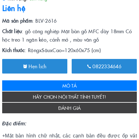
Liên hệ
Mã sản phẩm
: BLV-2616
Chất liệu
: gỗ công nghiệp Mặt bàn gỗ MFC dày 18mm Có
hộc treo 1 ngăn kéo, cánh mở , màu vân gỗ
Kích thước
: RộngxSâuxCao=120x60x75 (cm)
Hẹn lịch
0822334646
MÔ TẢ
HÃY CHỌN NỘI THẤT TÍNH TUYẾT!
ĐÁNH GIÁ
Đặc điểm:
+Mặt bàn hình chữ nhật, các cạnh bàn đều được ốp vát