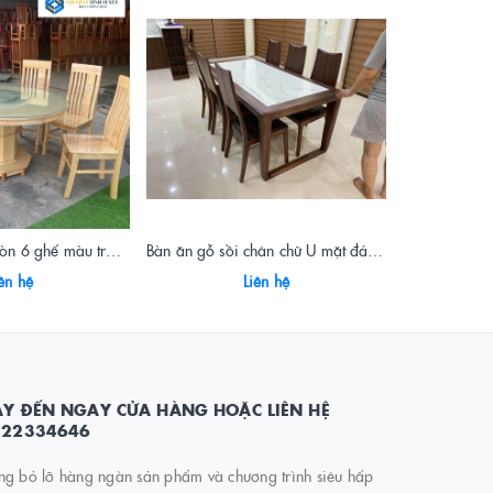
Bàn ăn gỗ Sồi tròn 6 ghế màu trắng (1m)
Bàn ăn gỗ sồi chân chữ U mặt đá 6 ghế màu óc chó
ên hệ
Liên hệ
Y ĐẾN NGAY CỬA HÀNG HOẶC LIÊN HỆ
822334646
ng bỏ lỡ hàng ngàn sản phẩm và chương trình siêu hấp