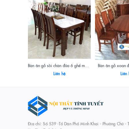
Bàn ăn gỗ sồi chân đũa 6 ghế mặt đá
Bàn ăn gỗ xoan 
Liên hệ
Liên
Địa chỉ: Số 539 -Tổ Dân Phố Minh Khai - Phường Chũ - T