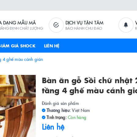
A DẠNG MẪU MÃ
DỊCH VỤ TẬN TÂM
HẲNG ĐỊNH CHẤT LƯỢNG
BẢO HÀNH CHU ĐÁO
GIẢM GIÁ SHOCK
LIÊN HỆ
ng 4 ghế màu cánh gián
Bàn ăn gỗ Sồi chữ nhật 
tầng 4 ghế màu cánh gi
Đánh giá sản phẩm
Thương hiệu:
Việt Nam
Tình trạng:
Còn hàng
Liên hệ