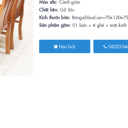
Màu sắc:
Cánh gián
Chất liệu:
Gỗ Sồi
Kích thước bàn:
RộngxDàixCao=70x120x75
Sản phẩm gồm:
01 bàn + 4 ghế + mặt kính
Hẹn lịch
0822334