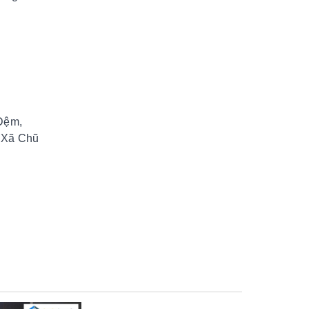
 Đệm,
ị Xã Chũ