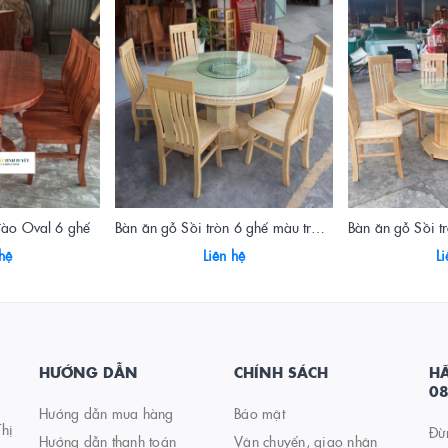
đào Oval 6 ghế
Bàn ăn gỗ Sồi tròn 6 ghế màu trắng (1m2)
 hệ
Liên hệ
Li
HƯỚNG DẪN
CHÍNH SÁCH
HÃ
0
Hướng dẫn mua hàng
Bảo mật
hị
Đừ
Hướng dẫn thanh toán
Vận chuyển, giao nhận