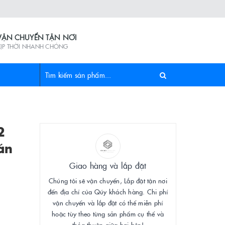
VẬN CHUYỂN TẬN NƠI
KỊP THỜI NHANH CHÓNG
2
án
Giao hàng và lắp đặt
Chúng tôi sẽ vận chuyển, Lắp đặt tận nơi
đến địa chỉ của Qúy khách hàng. Chi phí
vận chuyển và lắp đặt có thể miễn phí
hoặc tùy theo từng sản phẩm cụ thể và
thỏa thuận giữa hai bên!