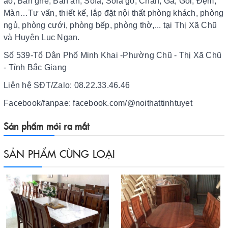
áo, Bàn ghế, Bàn ăn, Sofa, Sofa gỗ, Chăn, Ga, Gối, Đệm,
Màn…Tư vấn, thiết kế, lắp đặt nội thất phòng khách, phòng
ngủ, phòng cưới, phòng bếp, phòng thờ,... tại Thị Xã Chũ
và Huyện Lục Ngạn.
Số 539-Tổ Dân Phố Minh Khai -Phường Chũ - Thị Xã Chũ
- Tỉnh Bắc Giang
Liên hệ SĐT/Zalo: 08.22.33.46.46
Facebook/fanpae: facebook.com/@noithattinhtuyet
Sản phẩm mới ra mắt
SẢN PHẨM CÙNG LOẠI