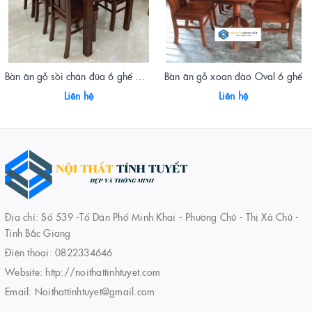
Bàn ăn gỗ sồi chân đũa 6 ghế mặt đá
Bàn ăn gỗ xoan đào Oval 6 ghế
Liên hệ
Liên hệ
Địa chỉ: Số 539 -Tổ Dân Phố Minh Khai - Phường Chũ - Thị Xã Chũ -
Tỉnh Bắc Giang
Điện thoại:
0822334646
Website:
http://noithattinhtuyet.com
Email:
Noithattinhtuyet@gmail.com