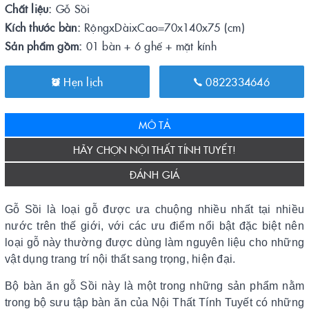
Chất liệu:
Gỗ Sồi
Kích thước bàn:
RộngxDàixCao=70x140x75 (cm)
Sản phẩm gồm:
01 bàn + 6 ghế + mặt kính
Hẹn lịch
0822334646
MÔ TẢ
HÃY CHỌN NỘI THẤT TÍNH TUYẾT!
ĐÁNH GIÁ
Gỗ Sồi
là loại gỗ được ưa chuộng nhiều nhất tại nhiều
nước trên thế giới, với các ưu điểm nổi bật đặc biệt nên
loại gỗ này thường được dùng làm nguyên liệu cho những
vật dụng trang trí nội thất sang trọng, hiện đại.
Bộ
bàn ăn gỗ Sồi
này là một trong những sản phẩm nằm
trong bộ sưu tập bàn ăn của
Nội Thất Tính Tuyết có
những